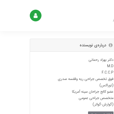
درباره‌ی نویسنده
دکتر بهزاد رحمانی
M.D
F.C.C.P
فوق تخصص جراحی ریه وقفسه صدری
(توراکس)
عضو کالج جراحان سینه آمریکا
متخصص جراحی عمومی
(گوارش-گواتر)