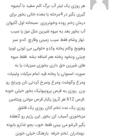
هر روزی یک لیتر آب برگ کلم سفید با آبمیوه
گیری بگیر در 4مرحله با معده خالی بخور برای
درمان زخم روده وخونریزی .صبحانه اول 2لیوان
آب بخور بعد یه میوه شیرین مثل موز یا سیب
.نهار وشام فقط سیب زمینی وقارچ .کدو سبز
وهویج وکلم پخته وکدو حلوایی می تونی لوبیا
چیتی ونخود پخته هم اضافه بشه .فقط میوه
های شیرین حق داری بخوری.سبزیات یا به
صورت اسموتی یا پخته.قید تمام مرکبات ولبنیات
ومرغ وگوشت ومرغ وسرخ کردنی نان وبرنج رو
بزن .روزی یه قرص پروبیوتیک بخور خیلی خوبه
.قرص b12 هر 2روز یکبار.قرص مولتی ویتامین
روزی یک عدد.تخم کتان روزی یک قاشق
مرباخوری آسیاب کن بخور .این رژیم رو 2هفته
بگیر اثرشو می بینی فقط خوب بجو غذارو.بابونه
.بومادران .تخم خرفه .بارهنگ خیلی خوبن