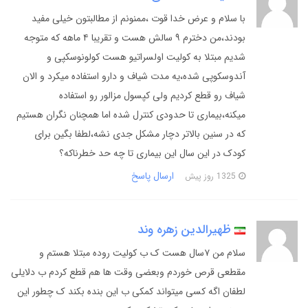
با سلام و عرض خدا قوت ،ممنونم از مطالبتون خیلی مفید
بودند،من دخترم ۹ سالش هست و تقریبا ۴ ماهه که متوجه
شدیم مبتلا به کولیت اولسراتیو هست کولونوسکپی و
آندوسکوپی شده،یه مدت شیاف و دارو استفاده میکرد و الان
شیاف رو قطع کردیم ولی کپسول مزالور رو استفاده
میکنه،بیماری تا حدودی کنترل شده اما همچنان نگران هستیم
که در سنین بالاتر دچار مشکل جدی نشه،لطفا بگین برای
کودک در این سال این بیماری تا چه حد خطرناکه؟
ارسال پاسخ
1325 روز پیش
ظهیرالدین زهره وند
سلام من ۷سال هست ک ب کولیت روده مبتلا هستم و
مقطعی قرص خوردم وبعضی وقت ها هم قطع کردم ب دلایلی
لطفان اگه کسی میتواند کمکی ب این بنده بکند ک چطور این