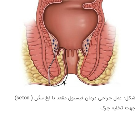
شکل- عمل جراحی درمان فیستول مقعد با نخ سِتُن ( seton)
جهت تخلیه چرک