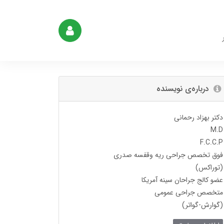
درباره‌ی نویسنده
دکتر بهزاد رحمانی
M.D
F.C.C.P
فوق تخصص جراحی ریه وقفسه صدری
(توراکس)
عضو کالج جراحان سینه آمریکا
متخصص جراحی عمومی
(گوارش-گواتر)