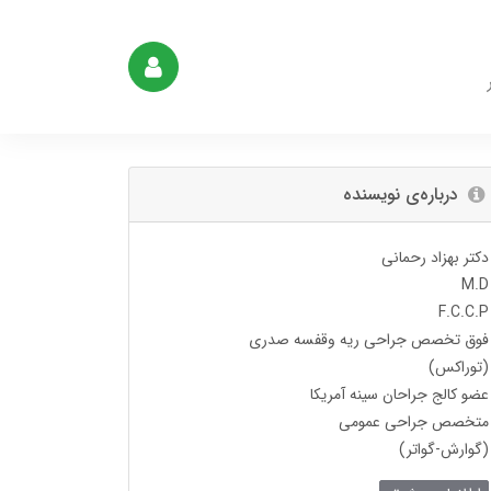
درباره‌ی نویسنده
دکتر بهزاد رحمانی
M.D
F.C.C.P
فوق تخصص جراحی ریه وقفسه صدری
(توراکس)
عضو کالج جراحان سینه آمریکا
متخصص جراحی عمومی
(گوارش-گواتر)