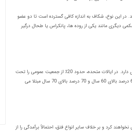
ه تر باشد. در این نوع، شکاف به اندازه کافی گسترده است تا دو عضو
شکمی دیگری مانند یکی از روده ها، پانکراس یا طحال درگیر
فتق هیاتال به خصوص با افزایش سن شیوع بیشتری دارد. در ایالات متحده، حدود 20٪ از جمعیت عمومی را تحت
تاثیر قرار می دهد. 50 درصد افراد بالای 50 سال، 60 درصد بالای 60 سال و 70 درصد بالای 70 سال مبتلا می
خواهند کرد و بر خلاف سایر انواع فتق، احتمالاً برآمدگی را از