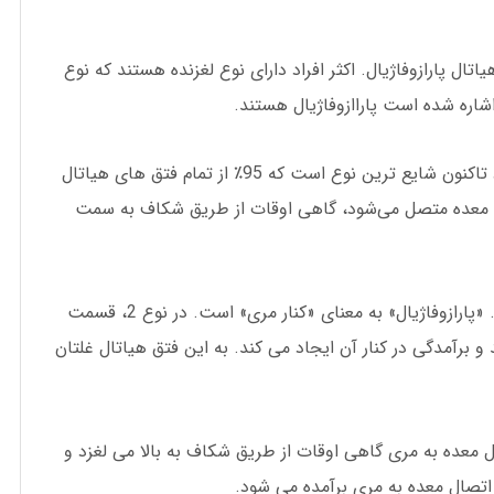
ال پارازوفاژیال. اکثر افراد دارای نوع لغزنده هستند که نوع
نوع 1: که به آن فتق هیاتال لغزنده نیز گفته می شود تاکنون شایع ترین نوع است که 95٪ از تمام فتق های هیاتال
ه معده متصل می‌شود، گاهی اوقات از طریق شکاف به سمت
نوع 2: انواع 2-4 را فتق هیتال پارازوفاژیال می نامند. «پارازوفاژیال» به معنای «کنار مری» است. در نوع 2، قسمت
 برآمدگی در کنار آن ایجاد می کند. به این فتق هیاتال غلتان
حل اتصال معده به مری گاهی اوقات از طریق شکاف به بالا می لغزد و
اتصال معده به مری برآمده می شود.