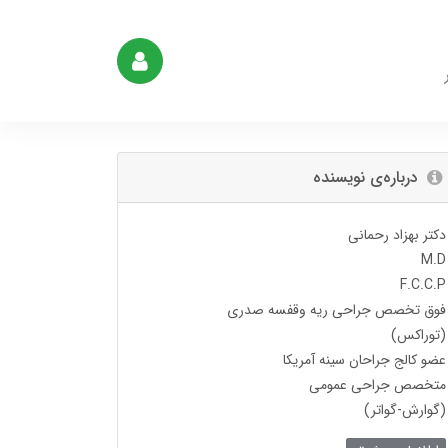
درباره‌ی نویسنده
دکتر بهزاد رحمانی
M.D
F.C.C.P
فوق تخصص جراحی ریه وقفسه صدری
(توراکس)
عضو کالج جراحان سینه آمریکا
متخصص جراحی عمومی
(گوارش-گواتر)