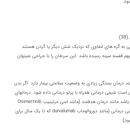
شود.
)
 کوچک (NSCLC ) مرحله سه بی به گره های لنفاوی که نزدیک شش دیگر یا گردن هستند
قفسه سینه رسیده باشد. این سرطان را با جراحی نمیتوان
، درمان بستگی زیادی به وضعیت سلامتی بیمار دارد. اگر بدن
کن است شیمی درمانی همراه با پرتو درمانی داده شود. درمانهای
بیشتر پس از شیمی پرتو درمانی نیز ممکن است نیاز باشد مانند درمان هدفمند (مانند اسی مرتینیب Osimertinib
در صورت جهش EGFR در سلولهای سرطانی) یا ایمنی درمانی (مانند دوروالوماب durvalumab که تا یک سال برای
ود).