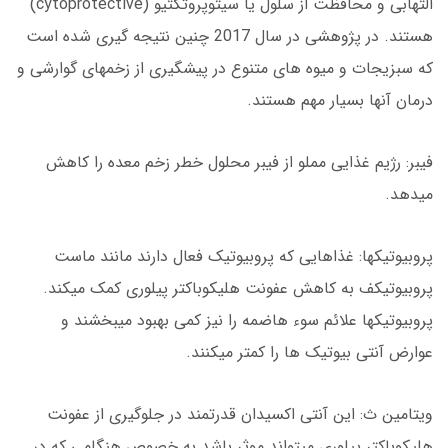
التهابی و محافظت از سلول یا سیتوپروتکتیو (cytoprotective)
هستند. در پژوهشی در سال 2017 چنین نتیجه گیری شده است
که سبزیجات و میوه های متنوع در پیشگیری از زخمهای گوارشی و
درمان آنها بسیار مهم هستند.
فیبر: رژیم غذایی مملو از فیبر محلول خطر زخم معده را کاهش
میدهد.
پروبیوتیکها: غذاهایی که پروبیوتیک فعال دارند مانند ماست
پروبیوتیکف به کاهش عفونت هلیکوباکتر پیلوری کمک میکند.
پروبیوتیکها علائم سوء هاضمه را نیز کمی بهبود میبخشند و
عوارض آنتی بیوتیک ها را کمتر میکنند.
ویتامین ث: این آنتی اکسیدان قدرتمند در جلوگیری از عفونت
هلیکوباکتر پیلوری میتواند موثر باشد به خصوص هنگامی که در