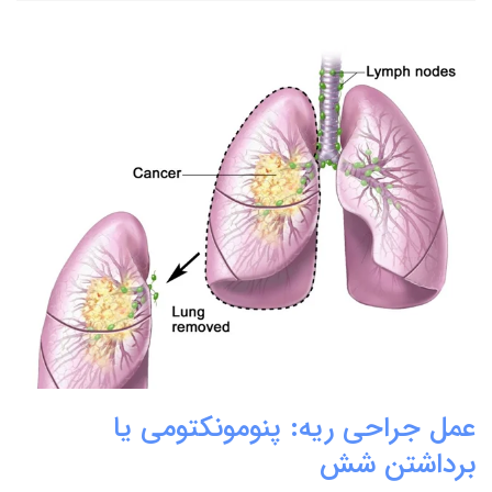
عمل جراحی ریه: پنومونکتومی یا
برداشتن شش