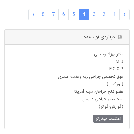
»
8
7
6
5
4
3
2
1
«
درباره‌ی نویسنده
دکتر بهزاد رحمانی
M.D
F.C.C.P
فوق تخصص جراحی ریه وقفسه صدری
(توراکس)
عضو کالج جراحان سینه آمریکا
متخصص جراحی عمومی
(گوارش-گواتر)
اطلاعات بیش‌تر